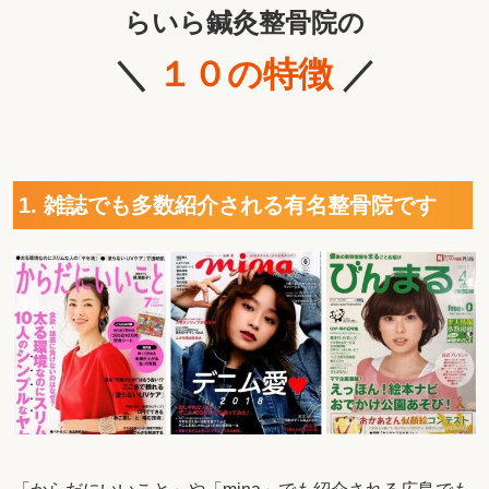
らいら鍼灸整骨院の
＼
１０の特徴
／
1. 雑誌でも多数紹介される有名整骨院です