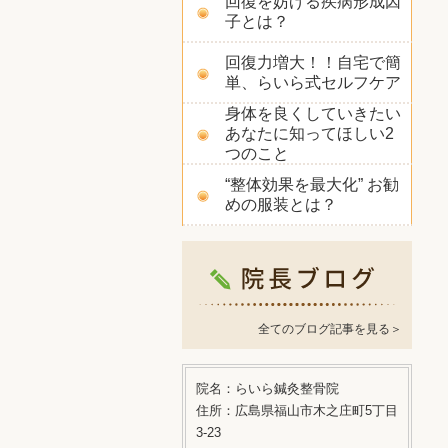
回復を妨げる疾病形成因
子とは？
回復力増大！！自宅で簡
単、らいら式セルフケア
身体を良くしていきたい
あなたに知ってほしい2
つのこと
“整体効果を最大化” お勧
めの服装とは？
全てのブログ記事を見る＞
院名：らいら鍼灸整骨院
住所：広島県福山市木之庄町5丁目
3-23