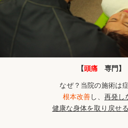
【
頭痛
専門】
なぜ？当院の施術は
根本改善
し、
再発し
健康な身体を取り戻せ