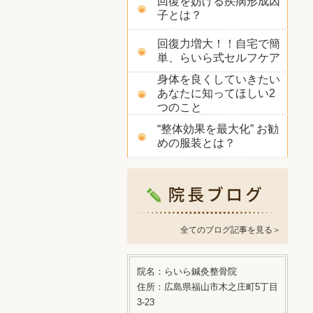
回復を妨げる疾病形成因
子とは？
回復力増大！！自宅で簡
単、らいら式セルフケア
身体を良くしていきたい
あなたに知ってほしい2
つのこと
“整体効果を最大化” お勧
めの服装とは？
全てのブログ記事を見る＞
院名：らいら鍼灸整骨院
住所：広島県福山市木之庄町5丁目
3-23